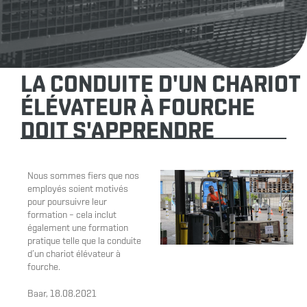
LA CONDUITE D'UN CHARIOT
ÉLÉVATEUR À FOURCHE
DOIT S'APPRENDRE
Nous sommes fiers que nos
employés soient motivés
pour poursuivre leur
formation – cela inclut
également une formation
pratique telle que la conduite
d’un chariot élévateur à
fourche.
Baar, 18.08.2021