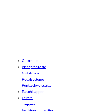
Gitterroste
Blechprofilroste
GFK-Roste
Regalsysteme
Punktschweissgitter
Rauchklappen
Leitern
Treppen
Insektenschutzgitter