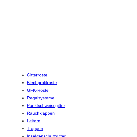
Gitterroste
Blechprofilroste
GFK-Roste
Regalsysteme
Punktschweissgitter
Rauchklappen
Leitern
Treppen
Insektenschutzgitter