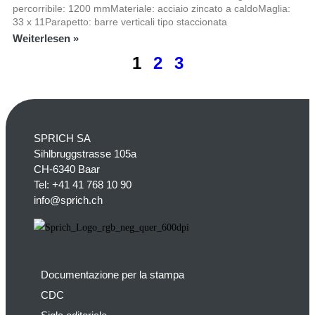
percorribile: 1200 mmMateriale: acciaio zincato a caldoMaglia:
33 x 11Parapetto: barre verticali tipo staccionata
Weiterlesen »
1
2
3
SPRICH SA
Sihlbruggstrasse 105a
CH-6340 Baar
Tel:
+41 41 768 10 90
info@sprich.ch
Documentazione per la stampa
CDC