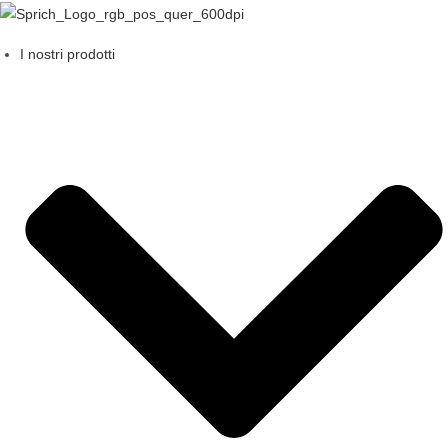
Salta
al
I nostri prodotti
contenuto