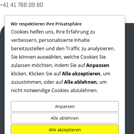
+41 41 768 09 80
Wir respektieren Ihre Privatsphäre
Cookies helfen uns, Ihre Erfahrung zu
SPRICH AG
verbessern, personalisierte Inhalte
Sihlbruggstrasse 105a
bereitzustellen und den Traffic zu analysieren.
CH-6340 Baar
Tel:
+41 41 768 10 90
Sie können auswählen, welche Cookies Sie
info@sprich.ch
zulassen möchten, indem Sie auf
Anpassen
klicken. Klicken Sie auf
Alle akzeptieren
, um
zuzustimmen, oder auf
Alle ablehnen
, um
nicht notwendige Cookies abzulehnen.
Anpassen
Alle ablehnen
Alle akzeptieren