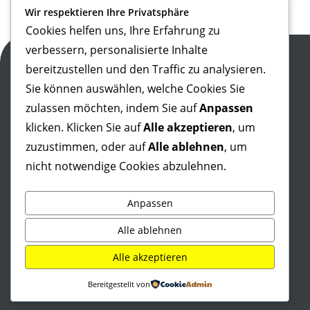
Wir respektieren Ihre Privatsphäre
Cookies helfen uns, Ihre Erfahrung zu
verbessern, personalisierte Inhalte
SPRICH AG
bereitzustellen und den Traffic zu analysieren.
Sihlbruggstrasse 105a
Sie können auswählen, welche Cookies Sie
CH-6340 Baar
zulassen möchten, indem Sie auf
Anpassen
Tel:
+41 41 768 10 90
info@sprich.ch
klicken. Klicken Sie auf
Alle akzeptieren
, um
zuzustimmen, oder auf
Alle ablehnen
, um
nicht notwendige Cookies abzulehnen.
Anpassen
Alle ablehnen
Alle akzeptieren
Bereitgestellt von